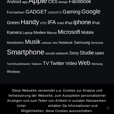
Apple
Facebook
CES
Android
app
design
Google
GADGET
Gaming
Fernsehen
GADGETS
Handy
iphone
IFA
Green
iPad
Intel
iPod
HTD
Microsoft
Mobile
Kamera
Medien
Laptop
Messe
Musik
Samsung
Notebook
Mobiltelefon
neu
netbook
Sicherheit
Smartphone
Studie
Sony
social network
tablet
Web
TV
Twitter
Video
TechShowNetwork
Telekom
Werbung
Windows
Diese Webseite verwendet u.a. Cookies zur Analyse und
Verbesserung der Webseite, zum Ausspielen personalisierter
Anzeigen und zum Teilen von Artikeln in sozialen Netzwerken.
Copyright © 2026
Unter
Datenschutz
erhalten Sie Informationen und
TechFieber Blog
Möglichkeiten, diese Cookies auszuschalten.