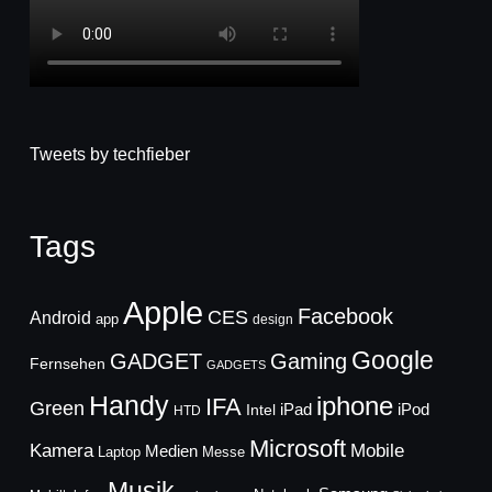
Tweets by techfieber
Tags
Apple
Facebook
CES
Android
app
design
Google
GADGET
Gaming
Fernsehen
GADGETS
Handy
iphone
IFA
Green
iPad
Intel
iPod
HTD
Microsoft
Mobile
Kamera
Medien
Laptop
Messe
Musik