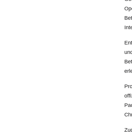
Ope
Bet
Int
Ent
und
Be
erl
Pro
off
Pa
Ch
Zud