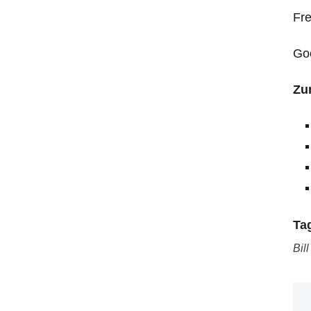
Fre
Goo
Zu
Ta
Bil