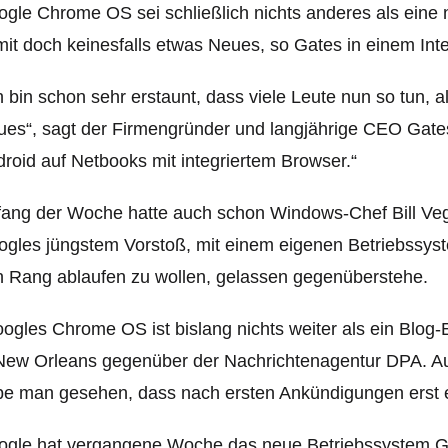
gle Chrome OS sei schließlich nichts anderes als eine 
it doch keinesfalls etwas Neues, so Gates in einem Inte
h bin schon sehr erstaunt, dass viele Leute nun so tun
es“, sagt der Firmengründer und langjährige CEO Gate
roid auf Netbooks mit integriertem Browser.“
ang der Woche hatte auch schon Windows-Chef Bill Ve
gles jüngstem Vorstoß, mit einem eigenen Betriebssys
 Rang ablaufen zu wollen, gelassen gegenüberstehe.
ogles Chrome OS ist bislang nichts weiter als ein Blog
New Orleans gegenüber der Nachrichtenagentur DPA. A
e man gesehen, dass nach ersten Ankündigungen erst ei
ogle hat vergangene Woche das neue Betriebssystem G