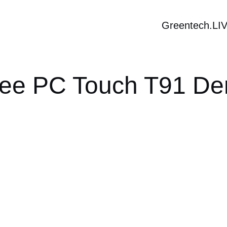
Greentech.LI
Eee PC Touch T91 D