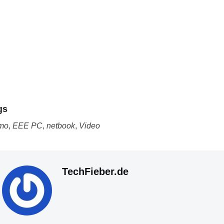
gs
mo
,
EEE PC
,
netbook
,
Video
TechFieber.de