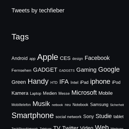
Tweets by techfieber
Tags
Apple
Facebook
CES
Android
app
design
Google
GADGET
Gaming
Fernsehen
GADGETS
Handy
iphone
IFA
Green
iPad
Intel
iPod
HTD
Microsoft
Mobile
Kamera
Medien
Laptop
Messe
Musik
Samsung
Notebook
Mobiltelefon
neu
netbook
Sicherheit
Smartphone
Studie
Sony
social network
tablet
Web
TV
Twitter
Video
TechShowNetwork
Telekom
Werbung