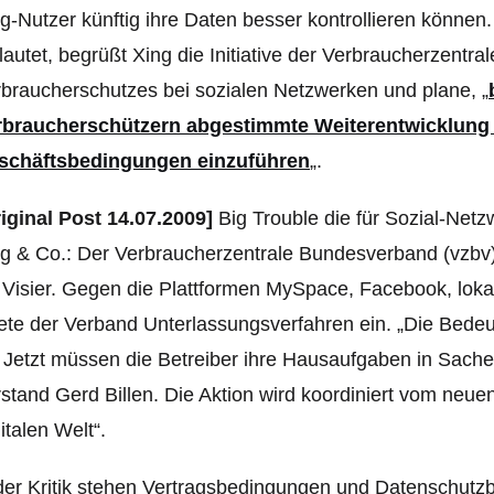
g-Nutzer künftig ihre Daten besser kontrollieren können.
lautet, begrüßt Xing die Initiative der Verbraucherzent
braucherschutzes bei sozialen Netzwerken und plane, „
rbraucherschützern abgestimmte Weiterentwicklung 
schäftsbedingungen einzuführen
„.
iginal Post 14.07.2009]
Big Trouble die für Sozial-Ne
g & Co.: Der Verbraucherzentrale Bundesverband (vzbv)
 Visier. Gegen die Plattformen MySpace, Facebook, loka
tete der Verband Unterlassungsverfahren ein.
„Die Bedeu
 Jetzt müssen die Betreiber ihre Hausaufgaben in Sach
stand Gerd Billen. Die Aktion wird koordiniert vom neue
italen Welt“.
der Kritik stehen Vertragsbedingungen und Datenschutz