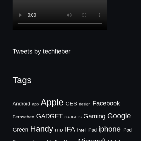
Tweets by techfieber
Tags
Apple
Facebook
CES
Android
app
design
Google
GADGET
Gaming
Fernsehen
GADGETS
Handy
iphone
IFA
Green
iPad
Intel
iPod
HTD