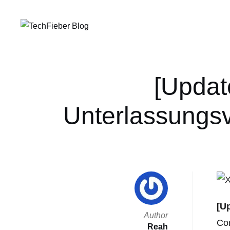
[Updat
Unterlassungsv
[U
Author
Com
Reah