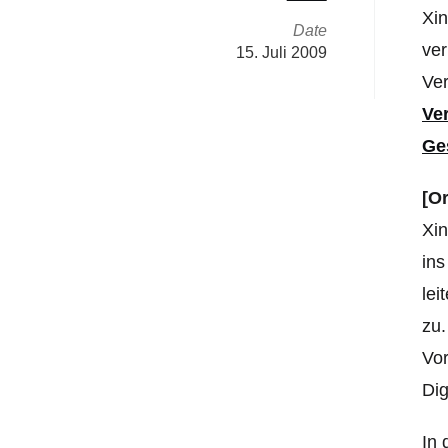
Xin
Date
ver
15. Juli 2009
Ver
Ve
Ge
[Or
Xin
ins
lei
zu.
Vor
Dig
In 