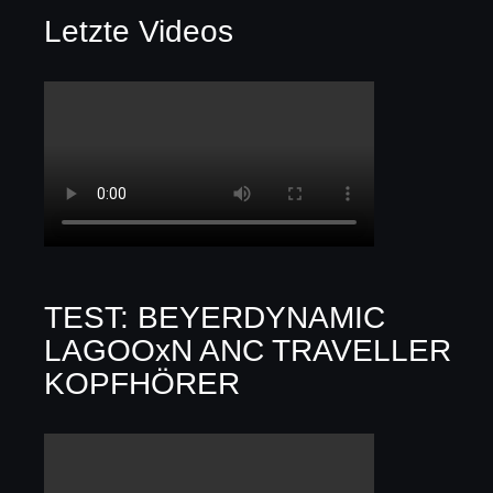
Letzte Videos
TEST: BEYERDYNAMIC
LAGOOxN ANC TRAVELLER
KOPFHÖRER