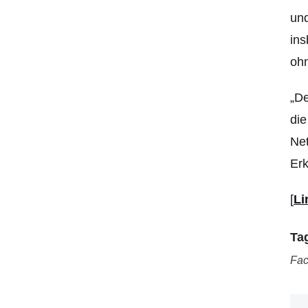
und
ins
ohn
„De
die
Net
Erk
[
Li
Ta
Fa