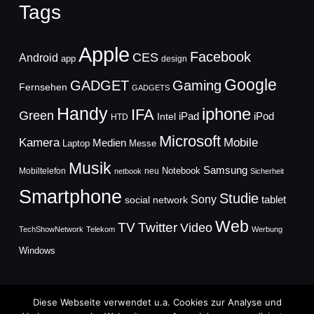
Tags
Apple
Facebook
CES
Android
app
design
Google
GADGET
Gaming
Fernsehen
GADGETS
Handy
iphone
IFA
Green
iPad
Intel
iPod
HTD
Microsoft
Mobile
Kamera
Medien
Laptop
Messe
Musik
Samsung
Notebook
Mobiltelefon
neu
netbook
Sicherheit
Smartphone
Studie
Sony
social network
tablet
Web
TV
Twitter
Video
TechShowNetwork
Telekom
Werbung
Windows
Diese Webseite verwendet u.a. Cookies zur Analyse und