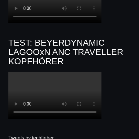
TEST: BEYERDYNAMIC
LAGOOxN ANC TRAVELLER
KOPFHÖRER
Tweets by techfieber