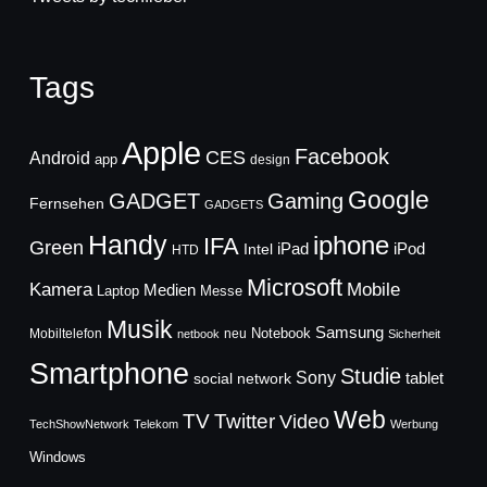
Tags
Apple
Facebook
CES
Android
app
design
Google
GADGET
Gaming
Fernsehen
GADGETS
Handy
iphone
IFA
Green
iPad
Intel
iPod
HTD
Microsoft
Mobile
Kamera
Medien
Laptop
Messe
Musik
Samsung
Notebook
Mobiltelefon
neu
netbook
Sicherheit
Smartphone
Studie
Sony
social network
tablet
Web
TV
Twitter
Video
TechShowNetwork
Telekom
Werbung
Windows