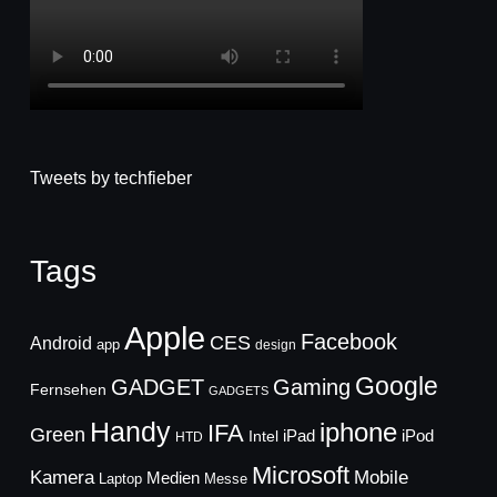
Tweets by techfieber
Tags
Apple
Facebook
CES
Android
app
design
Google
GADGET
Gaming
Fernsehen
GADGETS
Handy
iphone
IFA
Green
iPad
Intel
iPod
HTD
Microsoft
Mobile
Kamera
Medien
Laptop
Messe