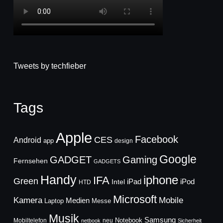
Tweets by techfieber
Tags
Apple
Facebook
CES
Android
app
design
Google
GADGET
Gaming
Fernsehen
GADGETS
Handy
iphone
IFA
Green
iPad
Intel
iPod
HTD
Microsoft
Mobile
Kamera
Medien
Laptop
Messe
Musik
Samsung
Notebook
Mobiltelefon
neu
netbook
Sicherheit