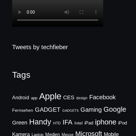
Tweets by techfieber
Tags
Apple
Facebook
CES
Android
app
design
Google
GADGET
Gaming
Fernsehen
GADGETS
Handy
iphone
IFA
Green
iPad
Intel
iPod
HTD
Microsoft
Mobile
Kamera
Medien
Laptop
Messe