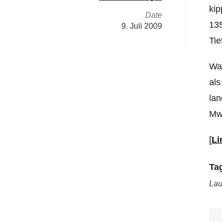
kip
Date
135
9. Juli 2009
Tie
Was
als
lan
Mws
[
Li
Ta
Lau