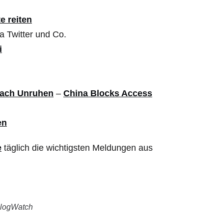
e reiten
a Twitter und Co.
i
nach Unruhen
–
China Blocks Access
en
e
täglich die wichtigsten Meldungen aus
logWatch