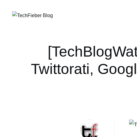
[TechBlogWatc
Twittorati, Goog