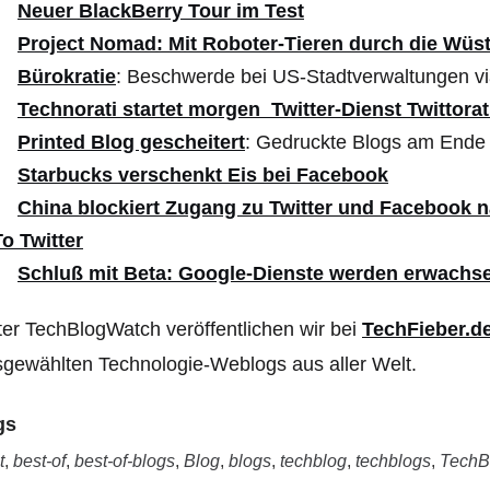
Neuer BlackBerry Tour im Test
Project Nomad: Mit Roboter-Tieren durch die Wüst
Bürokratie
: Beschwerde bei US-Stadtverwaltungen vi
Technorati startet morgen Twitter-Dienst Twittorat
Printed Blog gescheitert
: Gedruckte Blogs am Ende
Starbucks verschenkt Eis bei
Facebook
China blockiert Zugang zu Twitter und Facebook 
To Twitter
Schluß mit Beta: Google-Dienste werden erwachs
er TechBlogWatch veröffentlichen wir bei
TechFieber.d
gewählten Technologie-Weblogs aus aller Welt.
gs
t
,
best-of
,
best-of-blogs
,
Blog
,
blogs
,
techblog
,
techblogs
,
TechB