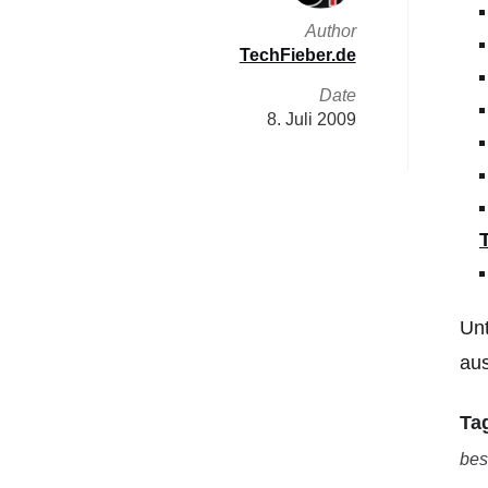
Author
TechFieber.de
Date
8. Juli 2009
Unt
aus
Ta
bes