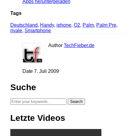
Apps heruntergeladen
Tags
Deutschland
,
Handy
,
iphone
,
O2
,
Palm
,
Palm Pre
,
rivale
,
Smartphone
Author
TechFieber.de
Date
7. Juli 2009
Suche
Letzte Videos