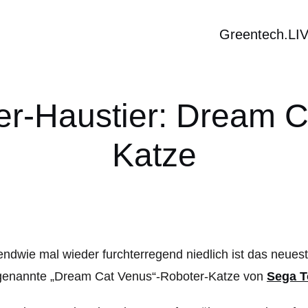
Greentech.LI
er-Haustier: Dream 
Katze
endwie mal wieder furchterregend niedlich ist das neues
genannte „Dream Cat Venus“-Roboter-Katze von
Sega T