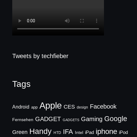
Tweets by techfieber
Tags
Apple
Facebook
CES
Android
app
design
Google
GADGET
Gaming
Fernsehen
GADGETS
Handy
iphone
IFA
Green
iPad
Intel
iPod
HTD