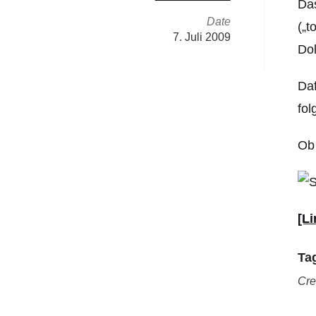
Da
Date
(„t
7. Juli 2009
Dol
Daf
fol
Ob 
[Li
Ta
Cre