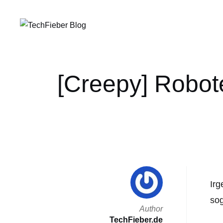
[Creepy] Robot
Irg
so
Author
TechFieber.de