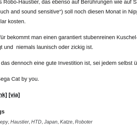
s Robo-Haustier, das ebenso auf Berührungen wie auf
ouch and sound sensitive“) soll noch diesen Monat in 
lar kosten.
ür bekommt man einen garantiert stubenreinen Kuschel-
gt und niemals launisch oder zickig ist.
das dennoch eine gute Investition ist, sei jedem selbst 
nk]
[via]
gs
epy
,
Haustier
,
HTD
,
Japan
,
Katze
,
Roboter