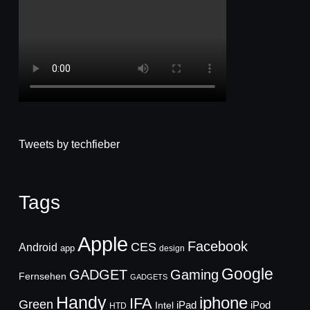
Tweets by techfieber
Tags
Apple
Facebook
CES
Android
app
design
Google
GADGET
Gaming
Fernsehen
GADGETS
Handy
iphone
IFA
Green
iPad
Intel
iPod
HTD