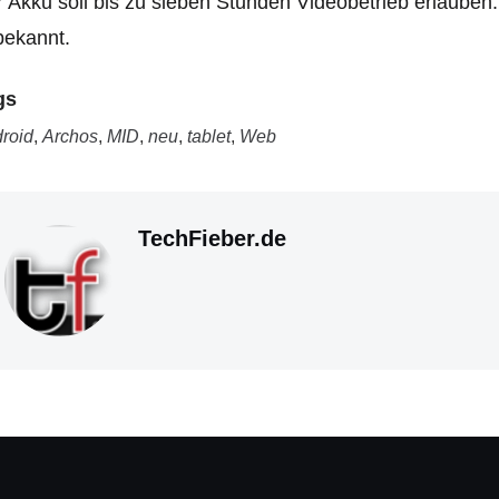
 Akku soll bis zu sieben Stunden Videobetrieb erlauben.
bekannt.
gs
roid
,
Archos
,
MID
,
neu
,
tablet
,
Web
TechFieber.de