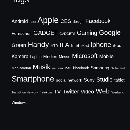
Apple
Facebook
CES
Android
app
design
Google
GADGET
Gaming
Fernsehen
GADGETS
Handy
iphone
IFA
Green
iPad
Intel
iPod
HTD
Microsoft
Mobile
Kamera
Medien
Laptop
Messe
Musik
Samsung
Notebook
Mobiltelefon
neu
netbook
Sicherheit
Smartphone
Studie
Sony
social network
tablet
Web
TV
Twitter
Video
TechShowNetwork
Telekom
Werbung
Windows