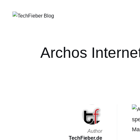
Archos Interne
spe
Mar
Author
TechFieber.de