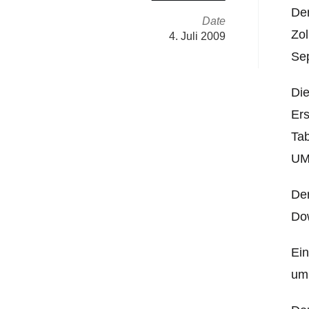
De
Date
Zol
4. Juli 2009
Se
Die
Ers
Tab
UM
Der
Dow
Ein
um 