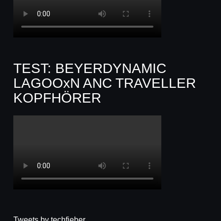
TEST: BEYERDYNAMIC
LAGOOxN ANC TRAVELLER
KOPFHÖRER
Tweets by techfieber