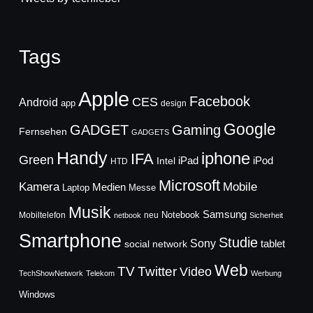
Tags
Apple
Facebook
CES
Android
app
design
Google
GADGET
Gaming
Fernsehen
GADGETS
Handy
iphone
IFA
Green
iPad
Intel
iPod
HTD
Microsoft
Mobile
Kamera
Medien
Laptop
Messe
Musik
Samsung
Notebook
Mobiltelefon
neu
netbook
Sicherheit
Smartphone
Studie
Sony
social network
tablet
Web
TV
Twitter
Video
TechShowNetwork
Telekom
Werbung
Windows