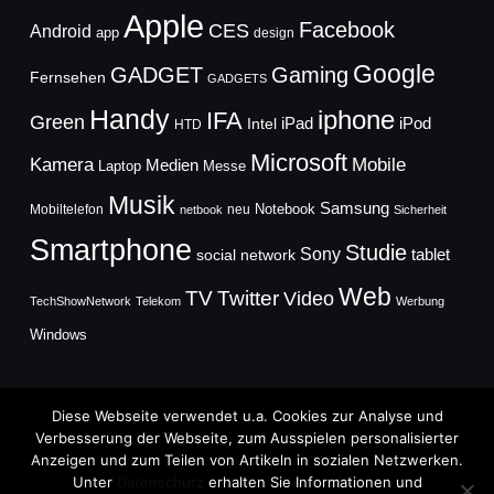
Apple
Facebook
CES
Android
app
design
Google
GADGET
Gaming
Fernsehen
GADGETS
Handy
iphone
IFA
Green
iPad
Intel
iPod
HTD
Microsoft
Mobile
Kamera
Medien
Laptop
Messe
Musik
Samsung
Notebook
Mobiltelefon
neu
netbook
Sicherheit
Smartphone
Studie
Sony
social network
tablet
Web
TV
Twitter
Video
TechShowNetwork
Telekom
Werbung
Windows
Diese Webseite verwendet u.a. Cookies zur Analyse und
Verbesserung der Webseite, zum Ausspielen personalisierter
Anzeigen und zum Teilen von Artikeln in sozialen Netzwerken.
Copyright © 2026
Unter
Datenschutz
erhalten Sie Informationen und
TechFieber Blog