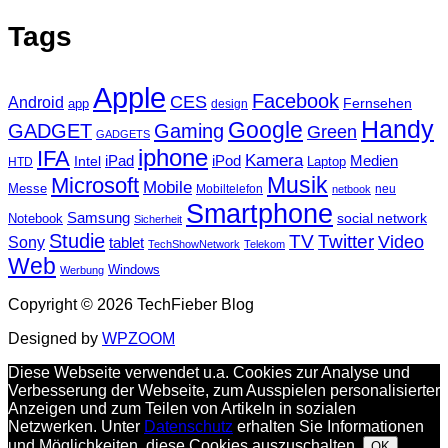
Tags
Apple
Facebook
CES
Android
Fernsehen
app
design
Handy
Google
GADGET
Gaming
Green
GADGETS
iphone
IFA
Kamera
iPad
Intel
iPod
Medien
Laptop
HTD
Musik
Microsoft
Mobile
Messe
Mobiltelefon
neu
netbook
Smartphone
Samsung
social network
Notebook
Sicherheit
Studie
TV
Twitter
Video
Sony
tablet
TechShowNetwork
Telekom
Web
Windows
Werbung
Copyright © 2026 TechFieber Blog
Designed by
WPZOOM
Diese Webseite verwendet u.a. Cookies zur Analyse und
Verbesserung der Webseite, zum Ausspielen personalisierter
Anzeigen und zum Teilen von Artikeln in sozialen
Netzwerken. Unter
Datenschutz
erhalten Sie Informationen
und Möglichkeiten, diese Cookies auszuschalten.
OK