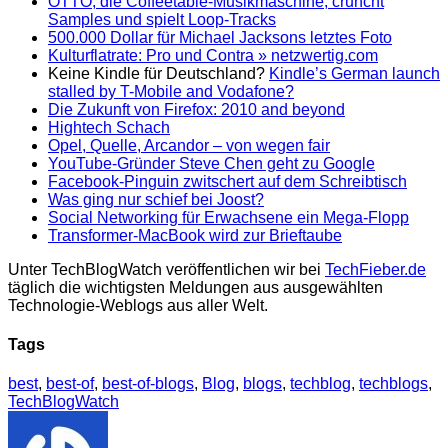
OTTO, die Coffeetable-Musikmaschine, cruncht
Samples und spielt Loop-Tracks
500.000 Dollar für Michael Jacksons letztes Foto
Kulturflatrate: Pro und Contra » netzwertig.com
Keine Kindle für Deutschland?
Kindle’s German launch
stalled by T-Mobile and Vodafone?
Die Zukunft von Firefox: 2010 and beyond
Hightech Schach
Opel, Quelle, Arcandor – von wegen fair
YouTube-Gründer Steve Chen geht zu Google
Facebook-Pinguin zwitschert auf dem Schreibtisch
Was ging nur schief bei Joost?
Social Networking für Erwachsene ein Mega-Flopp
Transformer-MacBook wird zur Brieftaube
Unter TechBlogWatch veröffentlichen wir bei
TechFieber.de
täglich die wichtigsten Meldungen aus ausgewählten
Technologie-Weblogs aus aller Welt.
Tags
best
,
best-of
,
best-of-blogs
,
Blog
,
blogs
,
techblog
,
techblogs
,
TechBlogWatch