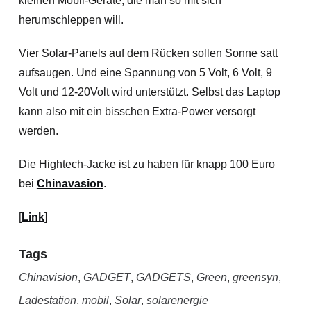
kleinen Mobil-Geräte, die man so mit sich
herumschleppen will.
Vier Solar-Panels auf dem Rücken sollen Sonne satt
aufsaugen. Und eine Spannung von 5 Volt, 6 Volt, 9
Volt und 12-20Volt wird unterstützt. Selbst das Laptop
kann also mit ein bisschen Extra-Power versorgt
werden.
Die Hightech-Jacke ist zu haben für knapp 100 Euro
bei
Chinavasion
.
[
Link
]
Tags
Chinavision
,
GADGET
,
GADGETS
,
Green
,
greensyn
,
Ladestation
,
mobil
,
Solar
,
solarenergie