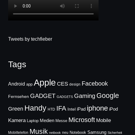
Tweets by techfieber
Tags
Apple
Facebook
CES
Android
app
design
Google
GADGET
Gaming
Fernsehen
GADGETS
Handy
iphone
IFA
Green
iPad
Intel
iPod
HTD
Microsoft
Mobile
Kamera
Medien
Laptop
Messe
Musik
Samsung
Notebook
Mobiltelefon
neu
netbook
Sicherheit