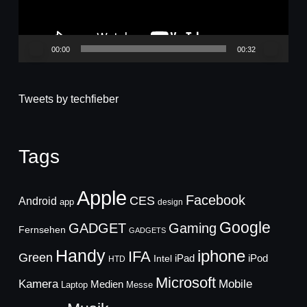
00:00
00:32
Tweets by techfieber
Tags
Apple
Facebook
CES
Android
app
design
Google
GADGET
Gaming
Fernsehen
GADGETS
Handy
iphone
IFA
Green
iPad
Intel
iPod
HTD
Microsoft
Mobile
Kamera
Medien
Laptop
Messe