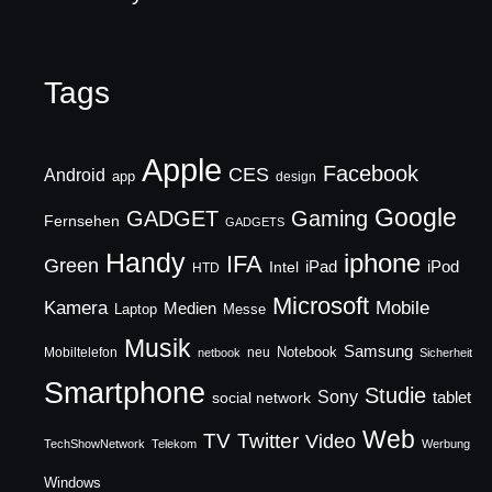
Tags
Apple
Facebook
CES
Android
app
design
Google
GADGET
Gaming
Fernsehen
GADGETS
Handy
iphone
IFA
Green
iPad
Intel
iPod
HTD
Microsoft
Mobile
Kamera
Medien
Laptop
Messe
Musik
Samsung
Notebook
Mobiltelefon
neu
netbook
Sicherheit
Smartphone
Studie
Sony
social network
tablet
Web
TV
Twitter
Video
TechShowNetwork
Telekom
Werbung
Windows