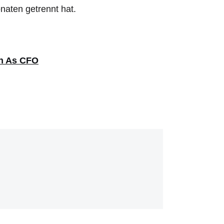
naten getrennt hat.
n As CFO