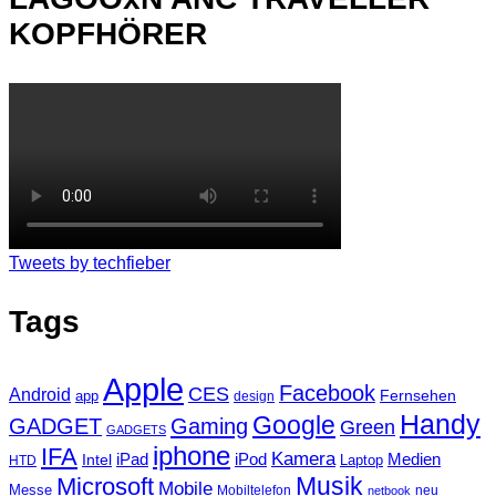
KOPFHÖRER
Tweets by techfieber
Tags
Apple
Facebook
CES
Android
Fernsehen
app
design
Handy
Google
GADGET
Gaming
Green
GADGETS
iphone
IFA
Kamera
iPad
Intel
iPod
Medien
Laptop
HTD
Musik
Microsoft
Mobile
Messe
Mobiltelefon
neu
netbook