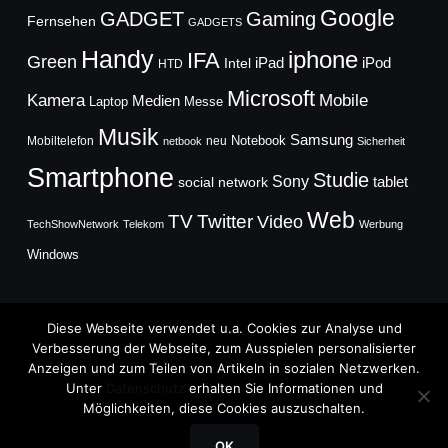
Google
GADGET
Gaming
Fernsehen
GADGETS
Handy
iphone
IFA
Green
iPad
Intel
iPod
HTD
Microsoft
Mobile
Kamera
Medien
Laptop
Messe
Musik
Samsung
Notebook
Mobiltelefon
neu
netbook
Sicherheit
Smartphone
Studie
Sony
social network
tablet
Web
TV
Twitter
Video
TechShowNetwork
Telekom
Werbung
Windows
Diese Webseite verwendet u.a. Cookies zur Analyse und
Verbesserung der Webseite, zum Ausspielen personalisierter
Anzeigen und zum Teilen von Artikeln in sozialen Netzwerken.
Copyright © 2026
Unter
Datenschutz
erhalten Sie Informationen und
TechFieber Blog
Möglichkeiten, diese Cookies auszuschalten.
Designed by
WPZOOM
OK