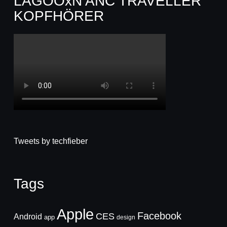
LAGOOxN ANC TRAVELLER
KOPFHÖRER
Tweets by techfieber
Tags
Apple
Facebook
CES
Android
app
design