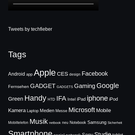
Tweets by techfieber
Tags
Apple
Facebook
CES
Android
app
design
Google
GADGET
Gaming
Fernsehen
GADGETS
Handy
iphone
IFA
Green
iPad
Intel
iPod
HTD
Microsoft
Mobile
Kamera
Medien
Laptop
Messe
Musik
Samsung
Notebook
Mobiltelefon
neu
netbook
Sicherheit
Smartphone
Studie
Sony