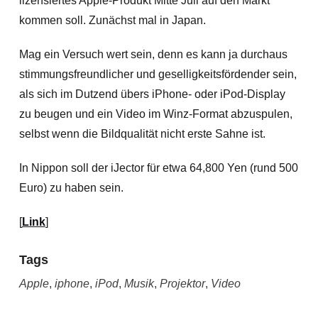
lizensiertes Apple-Produkt Mitte Juli auf den Markt
kommen soll. Zunächst mal in Japan.
Mag ein Versuch wert sein, denn es kann ja durchaus
stimmungsfreundlicher und geselligkeitsfördender sein,
als sich im Dutzend übers iPhone- oder iPod-Display
zu beugen und ein Video im Winz-Format abzuspulen,
selbst wenn die Bildqualität nicht erste Sahne ist.
In Nippon soll der iJector für
etwa 64,800 Yen (rund 500
Euro) zu haben sein.
[
Link
]
Tags
Apple
,
iphone
,
iPod
,
Musik
,
Projektor
,
Video