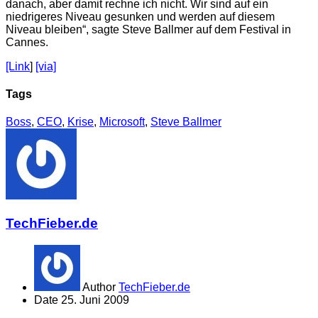
danach, aber damit rechne ich nicht. Wir sind auf ein
niedrigeres Niveau gesunken und werden auf diesem
Niveau bleiben“, sagte Steve Ballmer auf dem Festival in
Cannes.
[Link
]
[via]
Tags
Boss
,
CEO
,
Krise
,
Microsoft
,
Steve Ballmer
TechFieber.de
Author
TechFieber.de
Date
25. Juni 2009