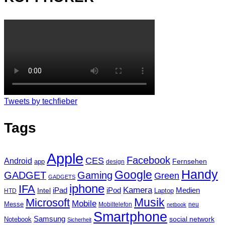
Tweets by techfieber
Tags
Apple
Facebook
CES
Android
Fernsehen
app
design
Handy
Google
GADGET
Gaming
Green
GADGETS
iphone
IFA
Kamera
iPad
Intel
iPod
Medien
Laptop
HTD
Musik
Microsoft
Mobile
Messe
Mobiltelefon
neu
netbook
Smartphone
Samsung
social network
Notebook
Sicherheit