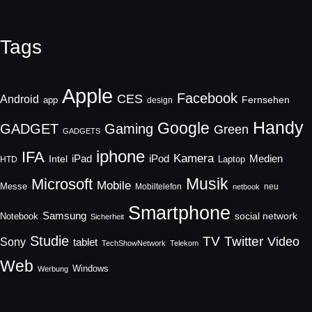
Tags
Apple
Facebook
CES
Android
Fernsehen
app
design
Handy
Google
GADGET
Gaming
Green
GADGETS
iphone
IFA
Kamera
iPad
Intel
iPod
Medien
Laptop
HTD
Musik
Microsoft
Mobile
Messe
Mobiltelefon
neu
netbook
Smartphone
Samsung
social network
Notebook
Sicherheit
Studie
TV
Twitter
Video
Sony
tablet
TechShowNetwork
Telekom
Web
Windows
Werbung