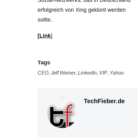
Sozial-Netzwerks, das in Deutschland
erfolgreich von Xing geklont werden
sollte.
[Link
]
Tags
CEO
,
Jeff Weiner
,
LinkedIn
,
VIP
,
Yahoo
TechFieber.de