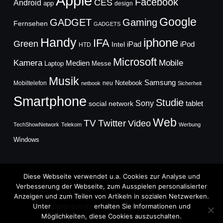
Apple
Facebook
CES
Android
app
design
Google
GADGET
Gaming
Fernsehen
GADGETS
Handy
iphone
IFA
Green
iPad
Intel
iPod
HTD
Microsoft
Mobile
Kamera
Medien
Laptop
Messe
Musik
Samsung
Notebook
Mobiltelefon
neu
netbook
Sicherheit
Smartphone
Studie
Sony
social network
tablet
Web
TV
Twitter
Video
TechShowNetwork
Telekom
Werbung
Windows
Diese Webseite verwendet u.a. Cookies zur Analyse und
Verbesserung der Webseite, zum Ausspielen personalisierter
Anzeigen und zum Teilen von Artikeln in sozialen Netzwerken.
Copyright © 2026
Unter
Datenschutz
erhalten Sie Informationen und
TechFieber Blog
Möglichkeiten, diese Cookies auszuschalten.