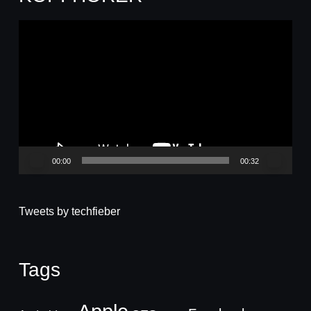
Video-
Player
00:00
00:32
Tweets by techfieber
Tags