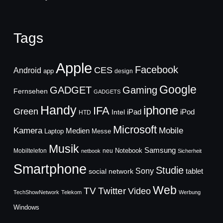
Tags
Apple
Facebook
CES
Android
app
design
Google
GADGET
Gaming
Fernsehen
GADGETS
Handy
iphone
IFA
Green
iPad
Intel
iPod
HTD
Microsoft
Mobile
Kamera
Medien
Laptop
Messe
Musik
Samsung
Notebook
Mobiltelefon
neu
netbook
Sicherheit
Smartphone
Studie
Sony
social network
tablet
Web
TV
Twitter
Video
TechShowNetwork
Telekom
Werbung
Windows