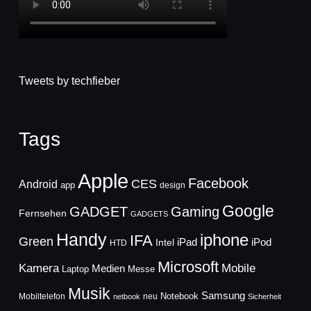
Tweets by techfieber
Tags
Apple
Facebook
CES
Android
app
design
Google
GADGET
Gaming
Fernsehen
GADGETS
Handy
iphone
IFA
Green
iPad
Intel
iPod
HTD
Microsoft
Mobile
Kamera
Medien
Laptop
Messe
Musik
Samsung
Notebook
Mobiltelefon
neu
netbook
Sicherheit