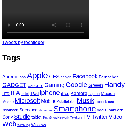
Tweets by techfieber
Tags
Apple
Facebook
CES
Android
Fernsehen
app
design
Handy
Google
GADGET
Gaming
Green
GADGETS
iphone
IFA
Kamera
iPad
Intel
iPod
Medien
Laptop
HTD
Musik
Microsoft
Mobile
Messe
Mobiltelefon
neu
netbook
Smartphone
Samsung
social network
Notebook
Sicherheit
Studie
TV
Twitter
Video
Sony
tablet
TechShowNetwork
Telekom
Web
Windows
Werbung