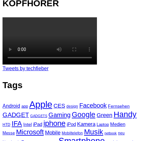
KOPFHÖRER
Tweets by techfieber
Tags
Apple
Facebook
CES
Android
Fernsehen
app
design
Handy
Google
GADGET
Gaming
Green
GADGETS
iphone
IFA
Kamera
iPad
Intel
iPod
Medien
Laptop
HTD
Musik
Microsoft
Mobile
Messe
Mobiltelefon
neu
netbook
Smartphone