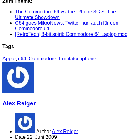
Zum Thema:
The Commodore 64 vs. the iPhone 3G S: The
Ultimate Showdown
C64 goes MikroNews: Twitter nun auch für den
Commodore 64
[RetroTech] 8-bit spirit: Commodore 64 Laptop mod
Tags
Apple
,
c64
,
Commodore
,
Emulator
,
iphone
Alex Reiger
Author
Alex Reiger
Date
22. Juni 2009