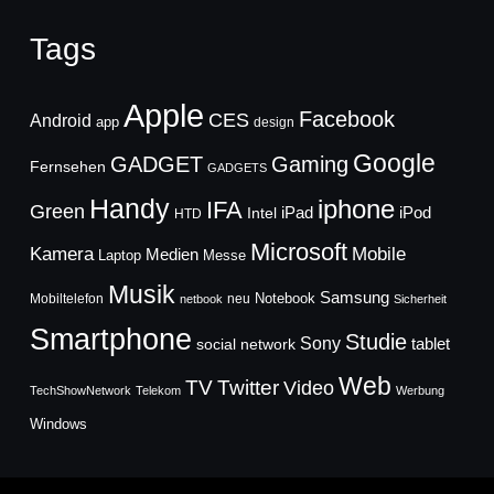
Tags
Apple
Facebook
CES
Android
app
design
Google
GADGET
Gaming
Fernsehen
GADGETS
Handy
iphone
IFA
Green
iPad
Intel
iPod
HTD
Microsoft
Mobile
Kamera
Medien
Laptop
Messe
Musik
Samsung
Notebook
Mobiltelefon
neu
netbook
Sicherheit
Smartphone
Studie
Sony
social network
tablet
Web
TV
Twitter
Video
TechShowNetwork
Telekom
Werbung
Windows