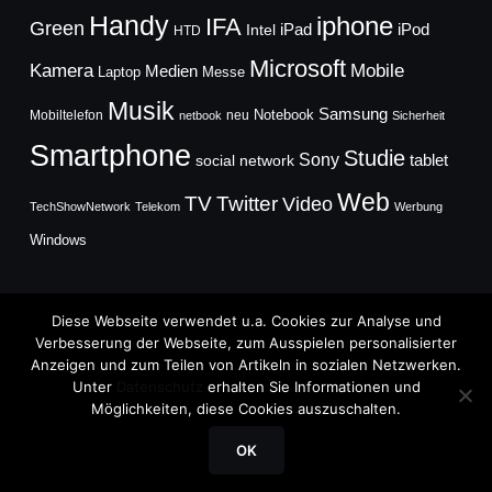
Handy
iphone
IFA
Green
iPad
Intel
iPod
HTD
Microsoft
Mobile
Kamera
Medien
Laptop
Messe
Musik
Samsung
Notebook
Mobiltelefon
neu
netbook
Sicherheit
Smartphone
Studie
Sony
social network
tablet
Web
TV
Twitter
Video
TechShowNetwork
Telekom
Werbung
Windows
Diese Webseite verwendet u.a. Cookies zur Analyse und
Verbesserung der Webseite, zum Ausspielen personalisierter
Anzeigen und zum Teilen von Artikeln in sozialen Netzwerken.
Copyright © 2026
Unter
Datenschutz
erhalten Sie Informationen und
TechFieber Blog
Möglichkeiten, diese Cookies auszuschalten.
Designed by
WPZOOM
OK