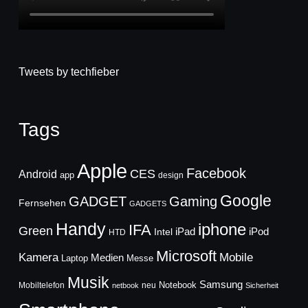
Tweets by techfieber
Tags
Apple
Facebook
CES
Android
app
design
Google
GADGET
Gaming
Fernsehen
GADGETS
Handy
iphone
IFA
Green
iPad
Intel
iPod
HTD
Microsoft
Mobile
Kamera
Medien
Laptop
Messe
Musik
Samsung
Notebook
Mobiltelefon
neu
netbook
Sicherheit