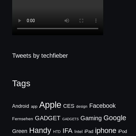
Tweets by techfieber
Tags
Apple
Facebook
CES
Android
app
design
Google
GADGET
Gaming
Fernsehen
GADGETS
Handy
iphone
IFA
Green
iPad
Intel
iPod
HTD