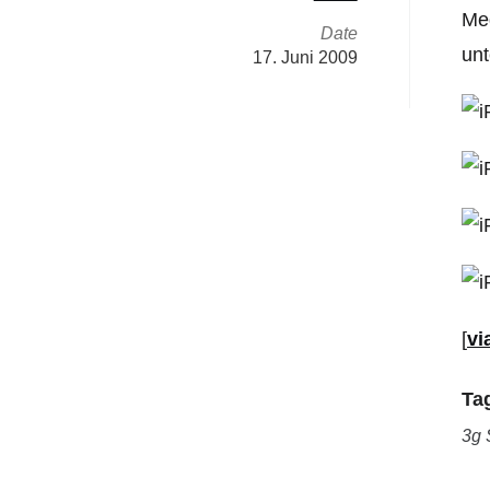
Meg
Date
unt
17. Juni 2009
[
vi
Ta
3g 