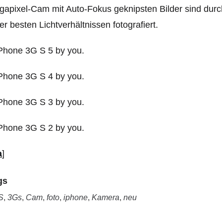
apixel-Cam mit Auto-Fokus geknipsten Bilder sind dur
er besten Lichtverhältnissen fotografiert.
a
]
gs
S
,
3Gs
,
Cam
,
foto
,
iphone
,
Kamera
,
neu