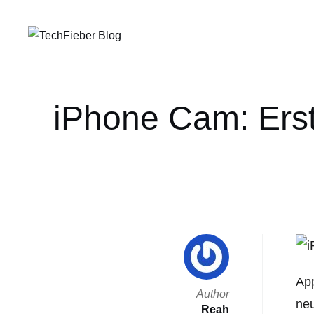
iPhone Cam: Ers
App
Author
neu
Reah