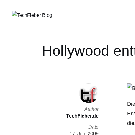
Hollywood entt
Die
Author
Erw
TechFieber.de
die
Date
17. Juni 2009