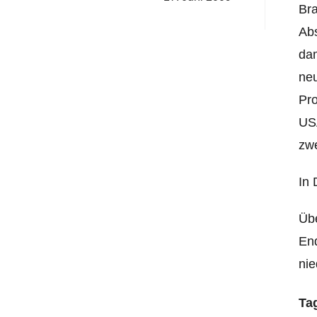
Bra
Abs
dam
neu
Pro
USA
zwe
In 
Üb
End
ni
Ta