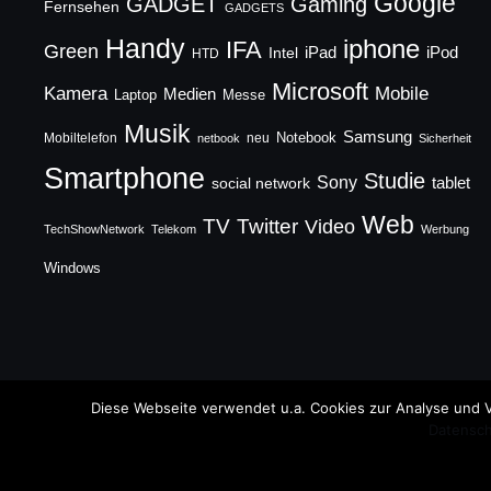
Google
GADGET
Gaming
Fernsehen
GADGETS
Handy
iphone
IFA
Green
iPad
Intel
iPod
HTD
Microsoft
Mobile
Kamera
Medien
Laptop
Messe
Musik
Samsung
Notebook
Mobiltelefon
neu
netbook
Sicherheit
Smartphone
Studie
Sony
social network
tablet
Web
TV
Twitter
Video
TechShowNetwork
Telekom
Werbung
Windows
Copyright © 2026 TechFieber Blog
Diese Webseite verwendet u.a. Cookies zur Analyse und V
Datensch
Designed by
WPZOOM