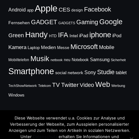
Apple
Facebook
CES
Android
app
design
Google
GADGET
Gaming
Fernsehen
GADGETS
Handy
iphone
IFA
Green
iPad
Intel
iPod
HTD
Microsoft
Mobile
Kamera
Medien
Laptop
Messe
Musik
Samsung
Notebook
Mobiltelefon
neu
netbook
Sicherheit
Smartphone
Studie
Sony
social network
tablet
Web
TV
Twitter
Video
TechShowNetwork
Telekom
Werbung
Windows
Diese Webseite verwendet u.a. Cookies zur Analyse und
Verbesserung der Webseite, zum Ausspielen personalisierter
Anzeigen und zum Teilen von Artikeln in sozialen Netzwerken.
Copyright © 2026
Unter
Datenschutz
erhalten Sie Informationen und