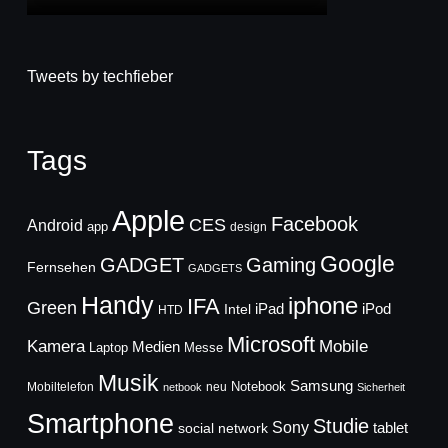
Tweets by techfieber
Tags
Apple
Facebook
CES
Android
app
design
Google
GADGET
Gaming
Fernsehen
GADGETS
Handy
iphone
IFA
Green
iPad
Intel
iPod
HTD
Microsoft
Mobile
Kamera
Medien
Laptop
Messe
Musik
Samsung
Notebook
Mobiltelefon
neu
netbook
Sicherheit
Smartphone
Studie
Sony
social network
tablet