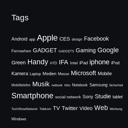
Tags
Apple
Facebook
CES
Android
app
design
Google
GADGET
Gaming
Fernsehen
GADGETS
Handy
iphone
IFA
Green
iPad
Intel
iPod
HTD
Microsoft
Mobile
Kamera
Medien
Laptop
Messe
Musik
Samsung
Notebook
Mobiltelefon
neu
netbook
Sicherheit
Smartphone
Studie
Sony
social network
tablet
Web
TV
Twitter
Video
TechShowNetwork
Telekom
Werbung
Windows