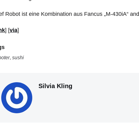
f Robot ist eine Kombination aus Fancus
„M-430iA“ and
nk
] [
via
]
gs
oter
,
sushi
Silvia Kling