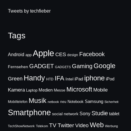
Tweets by techfieber
Tags
Apple
Facebook
CES
Android
app
design
Google
GADGET
Gaming
Fernsehen
GADGETS
Handy
iphone
IFA
Green
iPad
Intel
iPod
HTD
Microsoft
Mobile
Kamera
Medien
Laptop
Messe
Musik
Samsung
Notebook
Mobiltelefon
neu
netbook
Sicherheit
Smartphone
Studie
Sony
social network
tablet
Web
TV
Twitter
Video
TechShowNetwork
Telekom
Werbung