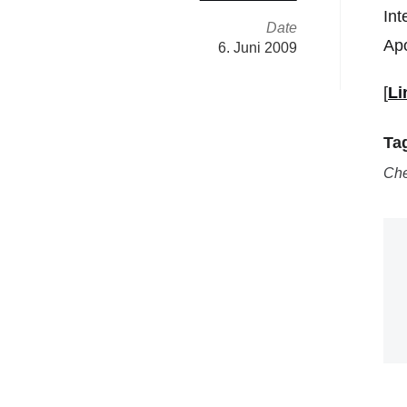
Int
Date
Apo
6. Juni 2009
[
Li
Ta
Che