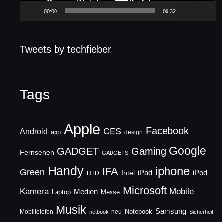
00:00
00:32
Tweets by techfieber
Tags
Apple
Facebook
CES
Android
app
design
Google
GADGET
Gaming
Fernsehen
GADGETS
Handy
iphone
IFA
Green
iPad
Intel
iPod
HTD
Microsoft
Mobile
Kamera
Medien
Laptop
Messe
Musik
Samsung
Notebook
Mobiltelefon
neu
netbook
Sicherheit