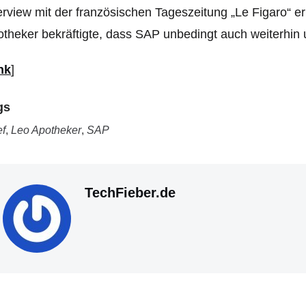
erview mit der französischen Tageszeitung „Le Figaro“ er
theker bekräftigte, dass SAP unbedingt auch weiterhin 
nk
]
gs
f
,
Leo Apotheker
,
SAP
TechFieber.de