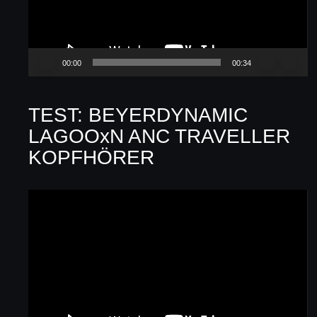
00:00
00:34
TEST: BEYERDYNAMIC
LAGOOxN ANC TRAVELLER
KOPFHÖRER
Video-
Player