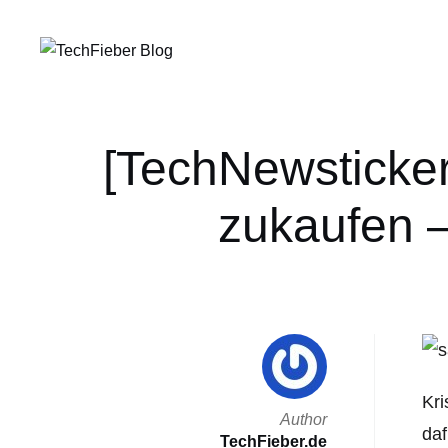
[TechNewsticker
zukaufen –
Kri
Author
daf
TechFieber.de