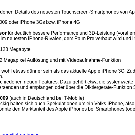
ordenen Details des neuesten Touchscreen-Smartphones von A
009 oder iPhone 3Gs bzw. iPhone 4G
sor
für deutlich bessere Performance und 3D-Leistung (voralle
h im neuesten iPhone-Rivalen, dem Palm Pre verbaut wird un
r 128 Megabyte
3,2 Megapixel Auflösung und mit Videoaufnahme-Funktion
 wohl etwas dünner sein als das aktuelle Apple iPhone 3G. Zud
n.
chiedenen neuen Features: Dazu gehört etwa die systemweite S
senden und empfangen oder über die Diktiergeräte-Funktion 
2009
(auch in Deutschland bei T-Mobile)
ckig halten sich auch Spekulationen um ein Volks-iPhone, als
könnte den Marktanteil des Apple iPhones bei Smartphones (od
unmittelbar bevor