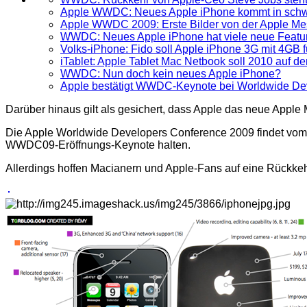
Apple WWDC: Neues Apple iPhone kommt in schw
Apple WWDC 2009: Erste Bilder von der Apple
WWDC: Neues Apple iPhone hat viele neue Featu
Volks-iPhone: Fido soll Apple iPhone 3G mit 4GB f
iTablet: Apple Tablet Mac Netbook soll 2010 auf 
WWDC: Nun doch kein neues Apple iPhone?
Apple bestätigt WWDC-Keynote bei Worldwide Dev
Darüber hinaus gilt als gesichert, dass Apple das neue Apple
Die Apple Worldwide Developers Conference 2009 findet vom 8.
WWDC09-Eröffnungs-Keynote halten.
Allerdings hoffen Macianern und Apple-Fans auf eine Rückk