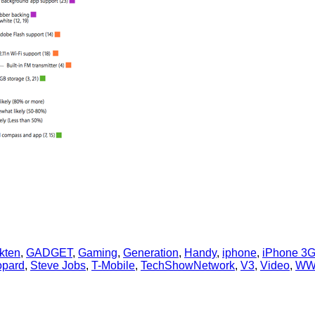
kten
,
GADGET
,
Gaming
,
Generation
,
Handy
,
iphone
,
iPhone 3G
opard
,
Steve Jobs
,
T-Mobile
,
TechShowNetwork
,
V3
,
Video
,
WW