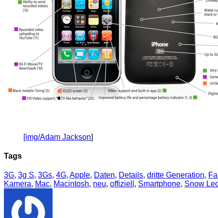
[img/Adam Jackson
]
Tags
3G
,
3g S
,
3Gs
,
4G
,
Apple
,
Daten
,
Details
,
dritte Generation
,
Fa
Kamera
,
Mac
,
Macintosh
,
neu
,
offiziell
,
Smartphone
,
Snow Le