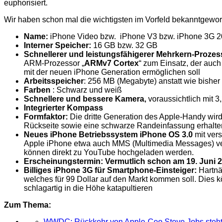
euphorisiert.
Wir haben schon mal die wichtigsten im Vorfeld bekanntgew
Name:
iPhone Video bzw. iPhone V3 bzw. iPhone 3G 2
Interner Speicher:
16 GB bzw. 32 GB
Schnellerer und leistungsfähigerer Mehrkern-Prozes
ARM-Prozessor „
ARMv7 Cortex
“ zum Einsatz, der auc
mit der neuen iPhone Generation ermöglichen soll
Arbeitsspeicher
: 256 MB (Megabyte) anstatt wie bishe
Farben
: Schwarz und weiß
Schnellere und bessere Kamera,
voraussichtlich mit 
Integrierter
Kompass
Formfaktor:
Die dritte Generation des Apple-Handy wird
Rückseite sowie eine schwarze Randeinfassung erhalte
Neues iPhone Betriebssystem iPhone OS 3.0
mit vers
Apple iPhone etwa auch MMS (Multimedia Messages) ver
können direkt zu YouTube hochgeladen werden.
Erscheinungstermin: Vermutlich schon am 19. Juni 
Billiges iPhone 3G für Smartphone-Einsteiger:
Hartnä
welches für 99 Dollar auf den Markt kommen soll. Dies 
schlagartig in die Höhe katapultieren
Zum Thema:
WWDC: Rückkehr von Apple-Ceo Steve Jobs steht 