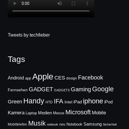
Tweets by techfieber
Tags
Apple
Facebook
CES
Android
app
design
Google
GADGET
Gaming
Fernsehen
GADGETS
Handy
iphone
IFA
Green
iPad
Intel
iPod
HTD
Microsoft
Mobile
Kamera
Medien
Laptop
Messe
Musik
Samsung
Notebook
Mobiltelefon
neu
netbook
Sicherheit