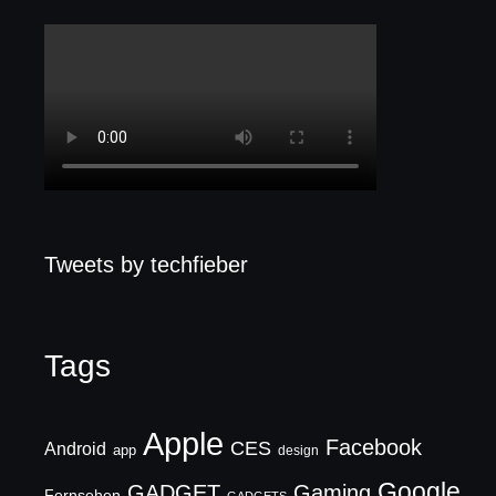
Tweets by techfieber
Tags
Apple
Facebook
CES
Android
app
design
Google
GADGET
Gaming
Fernsehen