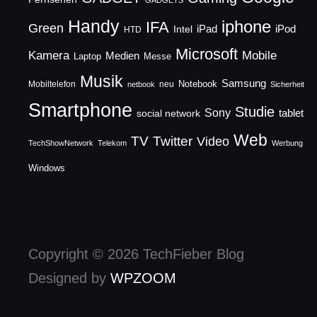
GADGETS
Handy
iphone
IFA
Green
iPad
Intel
iPod
HTD
Microsoft
Mobile
Kamera
Medien
Laptop
Messe
Musik
Samsung
Notebook
Mobiltelefon
neu
netbook
Sicherheit
Smartphone
Studie
Sony
social network
tablet
Web
TV
Twitter
Video
TechShowNetwork
Telekom
Werbung
Windows
Copyright © 2026 TechFieber Blog
Designed by
WPZOOM