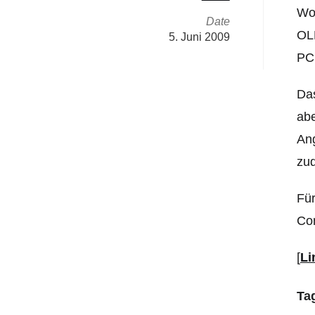
Wo
Date
OLE
5. Juni 2009
PC
Das
abe
Ang
zud
Für
Co
[
Li
Ta