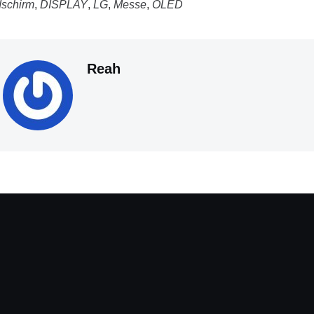
dschirm
,
DISPLAY
,
LG
,
Messe
,
OLED
Reah