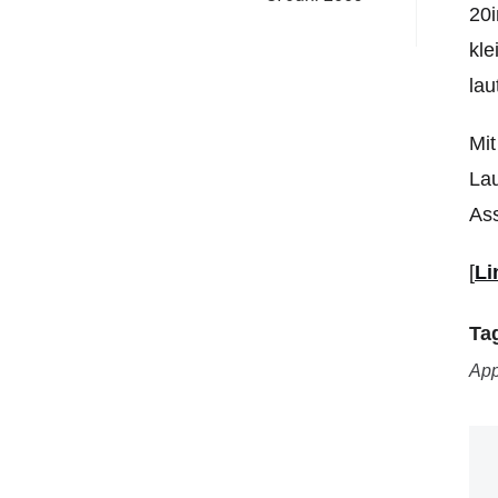
20i
kle
lau
Mit
Lau
Ass
[
Li
Ta
App