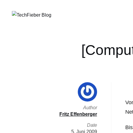
[Comput
Von
Author
Net
Fritz Effenberger
Date
Bis
5. Juni 2009