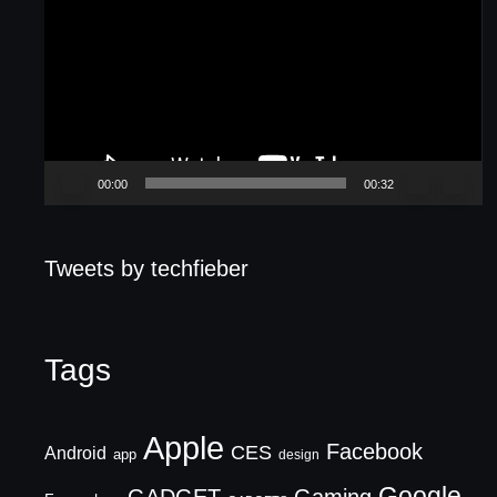
Player
00:00
00:32
Tweets by techfieber
Tags
Apple
Facebook
CES
Android
app
design
Google
GADGET
Gaming