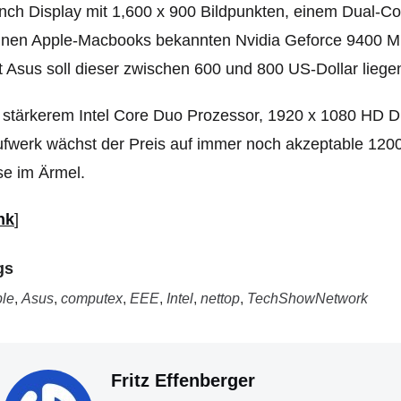
nch Display mit 1,600 x 900 Bildpunkten, einem Dual-C
inen Apple-Macbooks bekannten Nvidia Geforce 9400 M G
t Asus soll dieser zwischen 600 und 800 US-Dollar liege
 stärkerem Intel Core Duo Prozessor, 1920 x 1080 HD 
fwerk wächst der Preis auf immer noch akzeptable 1200
e im Ärmel.
nk
]
gs
le
,
Asus
,
computex
,
EEE
,
Intel
,
nettop
,
TechShowNetwork
Fritz Effenberger