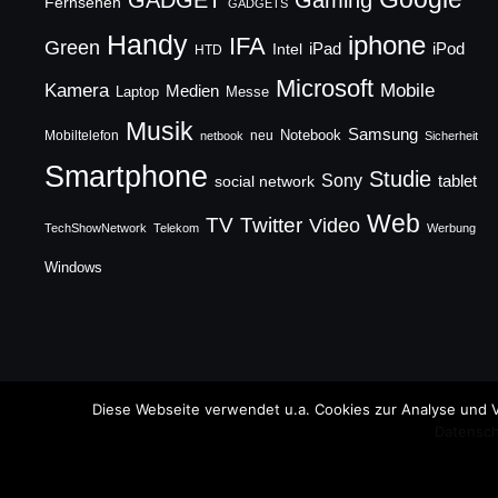
Fernsehen
GADGETS
Handy
iphone
IFA
Green
iPad
Intel
iPod
HTD
Microsoft
Mobile
Kamera
Medien
Laptop
Messe
Musik
Samsung
Notebook
Mobiltelefon
neu
netbook
Sicherheit
Smartphone
Studie
Sony
social network
tablet
Web
TV
Twitter
Video
TechShowNetwork
Telekom
Werbung
Windows
Copyright © 2026 TechFieber Blog
Diese Webseite verwendet u.a. Cookies zur Analyse und V
Datensch
Designed by
WPZOOM