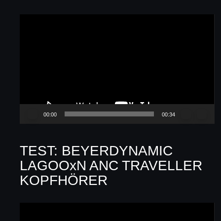
Video-
Player
00:00
00:34
TEST: BEYERDYNAMIC
LAGOOxN ANC TRAVELLER
KOPFHÖRER
Video-