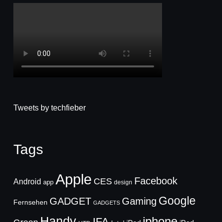
Tweets by techfieber
Tags
Apple
Facebook
CES
Android
app
design
Google
GADGET
Gaming
Fernsehen
GADGETS
Handy
iphone
IFA