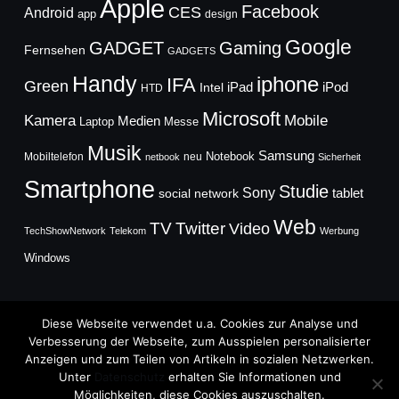
Apple
Facebook
CES
Android
app
design
Google
GADGET
Gaming
Fernsehen
GADGETS
Handy
iphone
IFA
Green
iPad
Intel
iPod
HTD
Microsoft
Mobile
Kamera
Medien
Laptop
Messe
Musik
Samsung
Notebook
Mobiltelefon
neu
netbook
Sicherheit
Smartphone
Studie
Sony
social network
tablet
Web
TV
Twitter
Video
TechShowNetwork
Telekom
Werbung
Windows
Diese Webseite verwendet u.a. Cookies zur Analyse und
Verbesserung der Webseite, zum Ausspielen personalisierter
Anzeigen und zum Teilen von Artikeln in sozialen Netzwerken.
Copyright © 2026
Unter
Datenschutz
erhalten Sie Informationen und
TechFieber Blog
Möglichkeiten, diese Cookies auszuschalten.