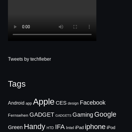
Tweets by techfieber
Tags
Apple
Facebook
CES
Android
app
design
Google
GADGET
Gaming
Fernsehen
GADGETS
Handy
iphone
IFA
Green
iPad
Intel
iPod
HTD