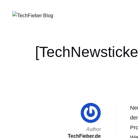
[TechNewsticker
Neu
dem
Pro
Author
TechFieber.de
We