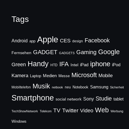
Tags
Apple
Facebook
CES
Android
app
design
Google
GADGET
Gaming
Fernsehen
GADGETS
Handy
iphone
IFA
Green
iPad
Intel
iPod
HTD
Microsoft
Mobile
Kamera
Medien
Laptop
Messe
Musik
Samsung
Notebook
Mobiltelefon
neu
netbook
Sicherheit
Smartphone
Studie
Sony
social network
tablet
Web
TV
Twitter
Video
TechShowNetwork
Telekom
Werbung
Windows