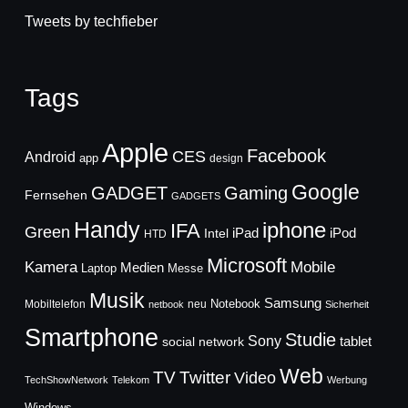
Tweets by techfieber
Tags
Apple
Facebook
CES
Android
app
design
Google
GADGET
Gaming
Fernsehen
GADGETS
Handy
iphone
IFA
Green
iPad
Intel
iPod
HTD
Microsoft
Mobile
Kamera
Medien
Laptop
Messe
Musik
Samsung
Notebook
Mobiltelefon
neu
netbook
Sicherheit
Smartphone
Studie
Sony
social network
tablet
Web
TV
Twitter
Video
TechShowNetwork
Telekom
Werbung
Windows